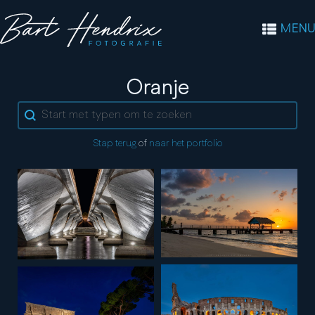
MENU
Kleur:
Oranje
Search content
Stap terug
of
naar het portfolio