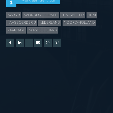
Werk aan de Muur
AVOND
AVONDFOTOGRAFIE
BLAUWE UUR
JUNI
KAASBOERDERIJ
NEDERLAND
NOORD-HOLLAND
ZAANDAM
ZAANSE SCHANS