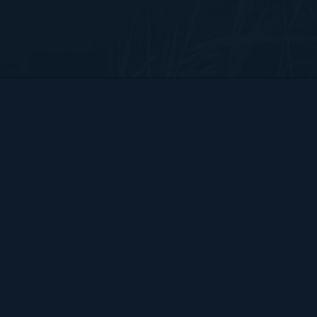
Bart Hendrix Fotografie
Almere, Nederland
KvK 87172100 btw-id NL004368839B54
Sitemap
BART
PORTFOLIO
CONTACT
HENDRIX
ALGEMENE VOORWAARDEN