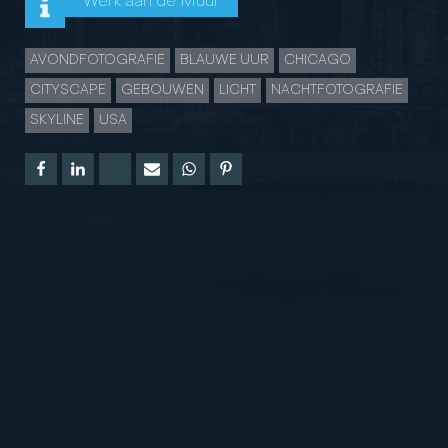
Werk aan de Muur
AVONDFOTOGRAFIE
BLAUWE UUR
CHICAGO
CITYSCAPE
GEBOUWEN
LICHT
NACHTFOTOGRAFIE
SKYLINE
USA