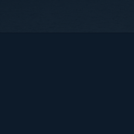
Bart Hendrix Fotografie
Almere, Nederland
KvK 87172100 btw-id NL004368839B54
Sitemap
BART
PORTFOLIO
CONTACT
HENDRIX
ALGEMENE VOORWAARDEN