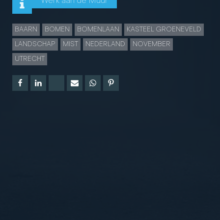
Werk aan de Muur
BAARN
BOMEN
BOMENLAAN
KASTEEL GROENEVELD
LANDSCHAP
MIST
NEDERLAND
NOVEMBER
UTRECHT