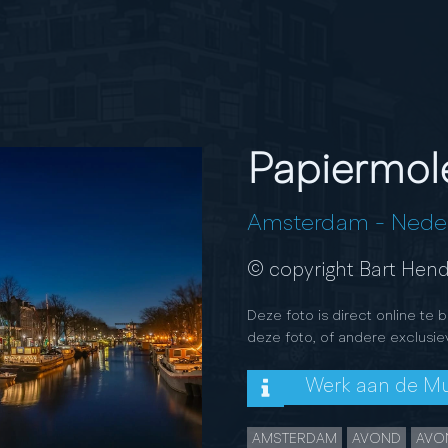
Papiermole
Amsterdam
-
Nede
© copyright Bart Hend
Deze foto is direct online te 
deze foto, of andere exclusie
Werk aan de M
AMSTERDAM
AVOND
AVO