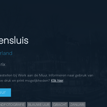
nsluis
rland
rix
bestellen bij Werk aan de Muur. Informeren naar gebruik van
ve druk en print mogelijkheden?
Klik hier
.
uur
NDFOTOGRAFIE
BLAUWE UUR
GRACHT
JANUARI