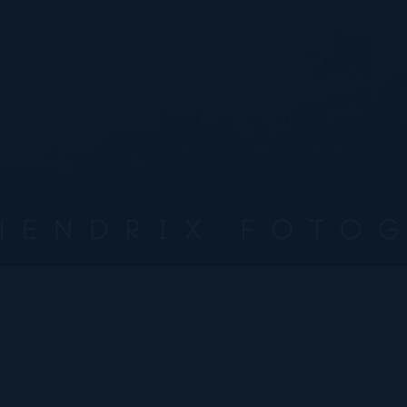
Bart Hendrix Fotografie
Almere, Nederland
KvK 87172100 btw-id NL004368839B54