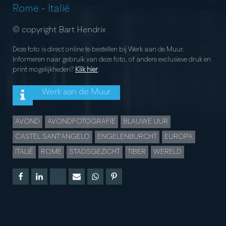
Rome
-
Italië
© copyright Bart Hendrix
Deze foto is direct online te bestellen bij Werk aan de Muur.
Informeren naar gebruik van deze foto, of andere exclusieve druk en
print mogelijkheden?
Klik hier
.
Werk aan de Muur
AVOND
AVONDFOTOGRAFIE
BLAUWE UUR
CASTEL SANT'ANGELO
ENGELENBURCHT
EUROPA
ITALIË
ROME
STADSGEZICHT
TIBER
WERELD