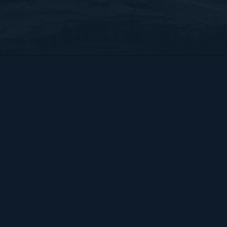
Bart Hendrix Fotografie
Almere, Nederland
KvK 87172100 btw-id NL004368839B54
Sitemap
BART
PORTFOLIO
CONTACT
HENDRIX
ALGEMENE VOORWAARDEN