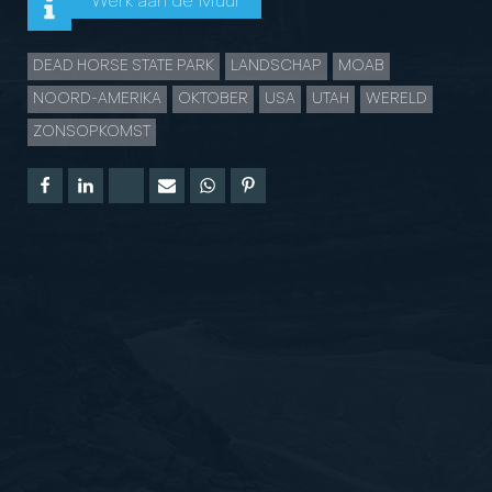
Werk aan de Muur
DEAD HORSE STATE PARK
LANDSCHAP
MOAB
NOORD-AMERIKA
OKTOBER
USA
UTAH
WERELD
ZONSOPKOMST