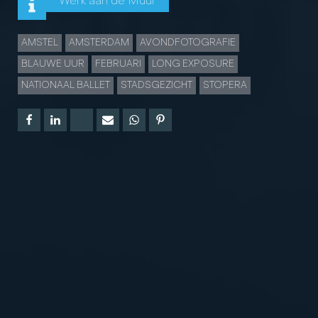
Werk aan de Muur
AMSTEL
AMSTERDAM
AVONDFOTOGRAFIE
BLAUWE UUR
FEBRUARI
LONG EXPOSURE
NATIONAAL BALLET
STADSGEZICHT
STOPERA