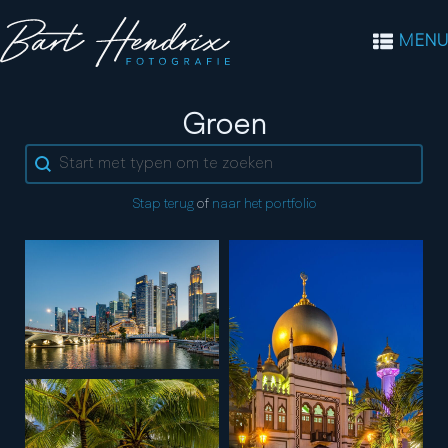
MENU
Kleur:
Groen
Search content
Stap terug
of
naar het portfolio