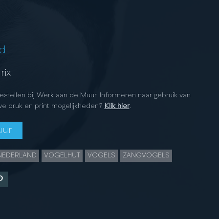
d
rix
bestellen bij Werk aan de Muur. Informeren naar gebruik van
ve druk en print mogelijkheden?
Klik hier
.
uur
NEDERLAND
VOGELHUT
VOGELS
ZANGVOGELS