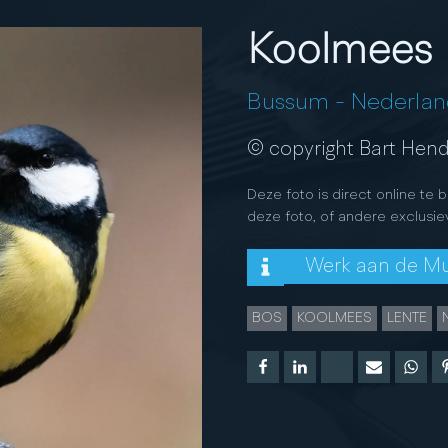
Koolmees
Bussum
-
Nederlan
© copyright Bart Hend
Deze foto is direct online te 
deze foto, of andere exclusie
Werk aan de M
BOS
KOOLMEES
LENTE