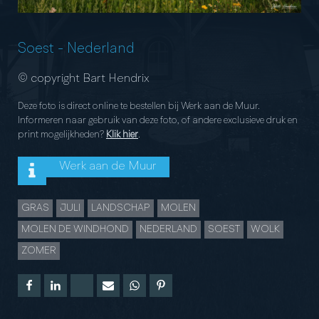
Soest
-
Nederland
© copyright Bart Hendrix
Deze foto is direct online te bestellen bij Werk aan de Muur.
Informeren naar gebruik van deze foto, of andere exclusieve druk en
print mogelijkheden?
Klik hier
.
Werk aan de Muur
GRAS
JULI
LANDSCHAP
MOLEN
MOLEN DE WINDHOND
NEDERLAND
SOEST
WOLK
ZOMER