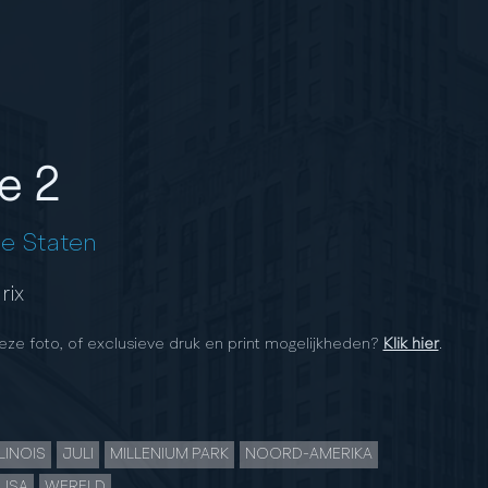
e 2
e Staten
rix
eze foto, of exclusieve druk en print mogelijkheden?
Klik hier
.
LLINOIS
JULI
MILLENIUM PARK
NOORD-AMERIKA
USA
WERELD