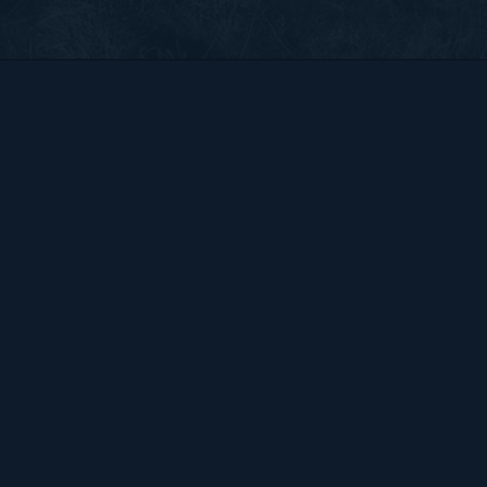
Bart Hendrix Fotografie
Almere, Nederland
KvK 87172100 btw-id NL004368839B54
Sitemap
BART
PORTFOLIO
CONTACT
HENDRIX
ALGEMENE VOORWAARDEN