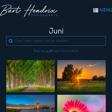
MENU
Tag:
Juni
Search content
Stap terug
of
naar het portfolio