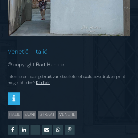
Venetië
-
Italië
© copyright Bart Hendrix
Informeren naar gebruik van deze foto, of exclusieve druk en print
mogelijkheden?
Klik hier
.
ITALIË
JUNI
STRAAT
VENETIË