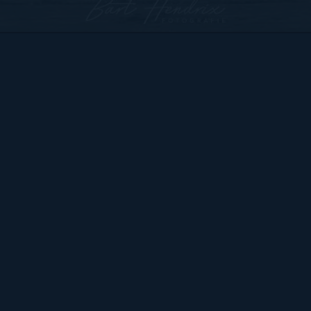
Bart Hendrix Fotografie
Almere, Nederland
KvK 87172100 btw-id NL004368839B54
Sitemap
BART
PORTFOLIO
CONTACT
HENDRIX
ALGEMENE VOORWAARDEN