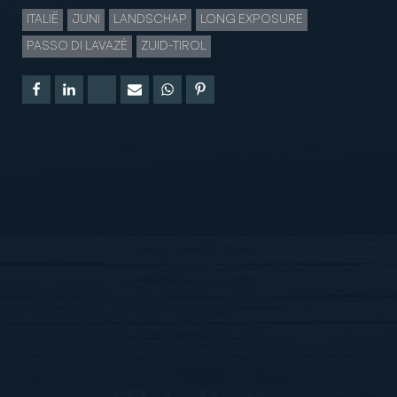
ITALIË
JUNI
LANDSCHAP
LONG EXPOSURE
PASSO DI LAVAZÈ
ZUID-TIROL