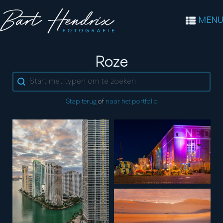
MENU
Kleur:
Roze
Search content
Stap terug
of
naar het portfolio