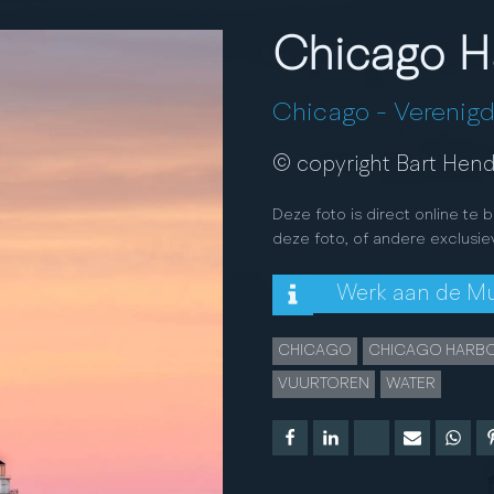
Chicago H
Chicago
-
Verenigd
© copyright Bart Hend
Deze foto is direct online te 
deze foto, of andere exclusie
Werk aan de M
CHICAGO
CHICAGO HARBO
VUURTOREN
WATER