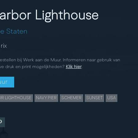
arbor Lighthouse
e Staten
rix
bestellen bij Werk aan de Muur. Informeren naar gebruik van
ve druk en print mogelijkheden?
Klik hier
.
uur
R LIGHTHOUSE
NAVY PIER
SCHEMER
SUNSET
USA