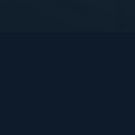
Bart Hendrix Fotografie
Almere, Nederland
KvK 87172100 btw-id NL004368839B54
Sitemap
BART
PORTFOLIO
CONTACT
HENDRIX
ALGEMENE VOORWAARDEN