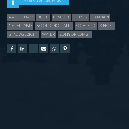
Werk aan de Muur
AMSTERDAM
BOOT
GRACHT
HUIZEN
JANUARI
NEDERLAND
NOORD-HOLLAND
OCHTEND
SINGEL
STADSGEZICHT
WATER
ZONSOPKOMST