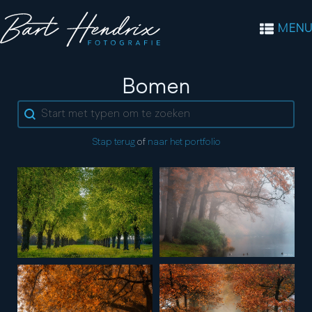
MENU
Tag:
Bomen
Search content
Stap terug
of
naar het portfolio