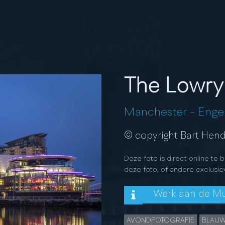
The Lowry
Manchester
-
Enge
© copyright Bart Hend
Deze foto is direct online te 
deze foto, of andere exclusie
Werk aan de M
AVONDFOTOGRAFIE
BLAUW