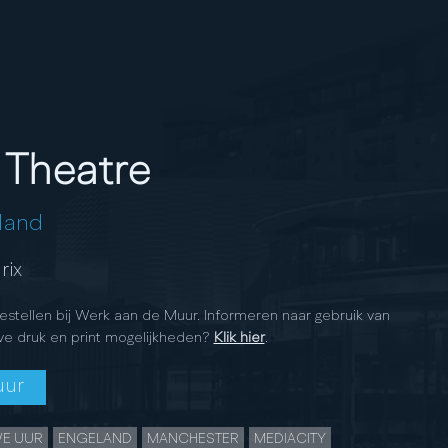
 Theatre
land
rix
bestellen bij Werk aan de Muur. Informeren naar gebruik van
ve druk en print mogelijkheden?
Klik hier
.
uur
E UUR
ENGELAND
MANCHESTER
MEDIACITY