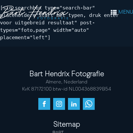
[siq_searchbox type="search-bar"
MENU
placeholder="Start met typen, druk enter
voor uitgebreid resultaat" post-
types="foto,page" width="auto"
placement="left"]
Bart Hendrix Fotografie
Almere, Nederland
KvK 87172100 btw-id NL004368839B54
Sitemap
BART