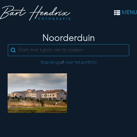
MENU
Tag:
Noorderduin
Search content
Stap terug
of
naar het portfolio