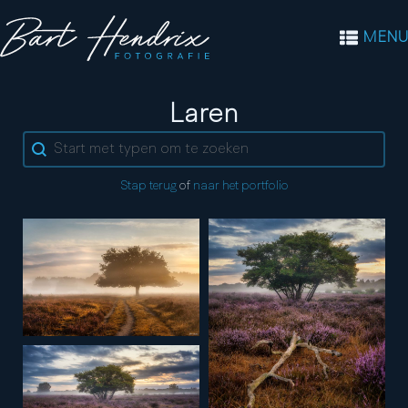
MENU
Tag:
Laren
Search content
Stap terug
of
naar het portfolio