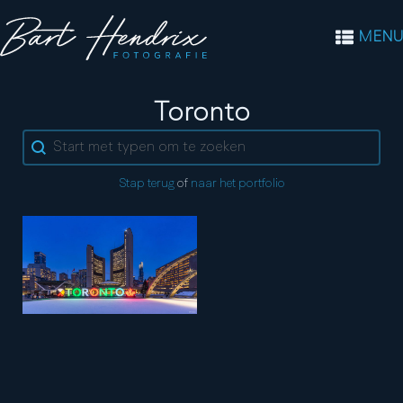
MENU
Stad:
Toronto
Search content
Stap terug
of
naar het portfolio