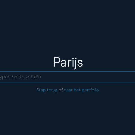
Stad:
Parijs
ent
Stap terug
of
naar het portfolio