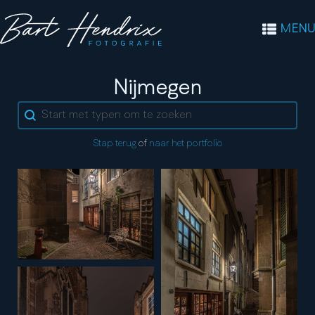
MENU
Stad:
Nijmegen
Search content
Stap terug
of
naar het portfolio