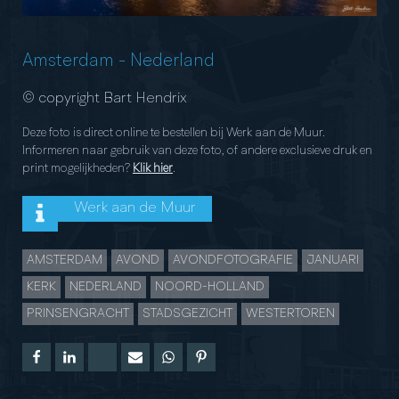
Amsterdam
-
Nederland
© copyright Bart Hendrix
Deze foto is direct online te bestellen bij Werk aan de Muur.
Informeren naar gebruik van deze foto, of andere exclusieve druk en
print mogelijkheden?
Klik hier
.
Werk aan de Muur
AMSTERDAM
AVOND
AVONDFOTOGRAFIE
JANUARI
KERK
NEDERLAND
NOORD-HOLLAND
PRINSENGRACHT
STADSGEZICHT
WESTERTOREN