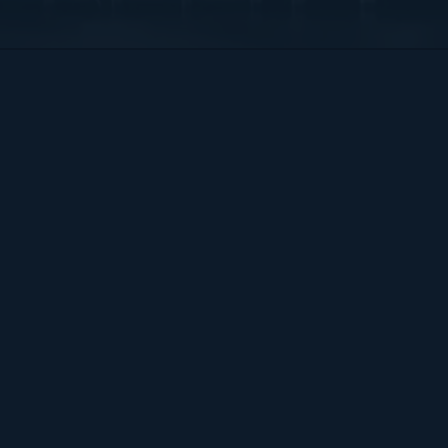
Bart Hendrix Fotografie
Almere, Nederland
KvK 87172100 btw-id NL004368839B54
Sitemap
BART
PORTFOLIO
CONTACT
HENDRIX
ALGEMENE VOORWAARDEN