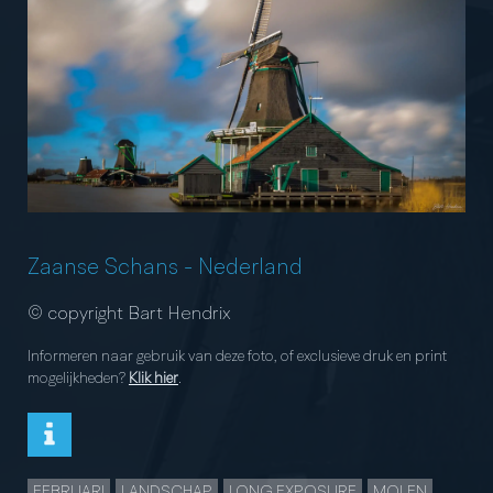
Zaanse Schans
-
Nederland
© copyright Bart Hendrix
Informeren naar gebruik van deze foto, of exclusieve druk en print
mogelijkheden?
Klik hier
.
FEBRUARI
LANDSCHAP
LONG EXPOSURE
MOLEN