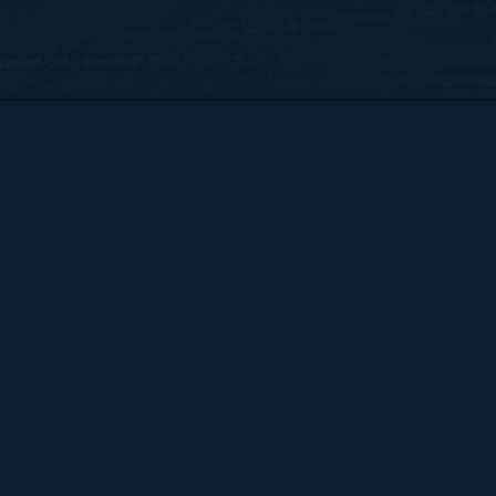
Bart Hendrix Fotografie
Almere, Nederland
KvK 87172100 btw-id NL004368839B54
Sitemap
BART
PORTFOLIO
CONTACT
HENDRIX
ALGEMENE VOORWAARDEN