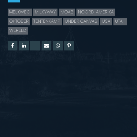
MELKWEG
MILKYWAY
MOAB
NOORD-AMERIKA
OKTOBER
TENTENKAMP
UNDER CANVAS
USA
UTAH
WERELD