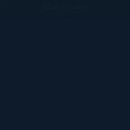
Bart Hendrix Fotografie
Almere, Nederland
KvK 87172100 btw-id NL004368839B54
Sitemap
BART
PORTFOLIO
CONTACT
HENDRIX
ALGEMENE VOORWAARDEN