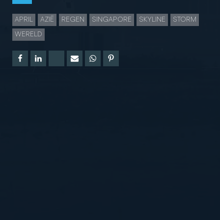
APRIL
AZIË
REGEN
SINGAPORE
SKYLINE
STORM
WERELD