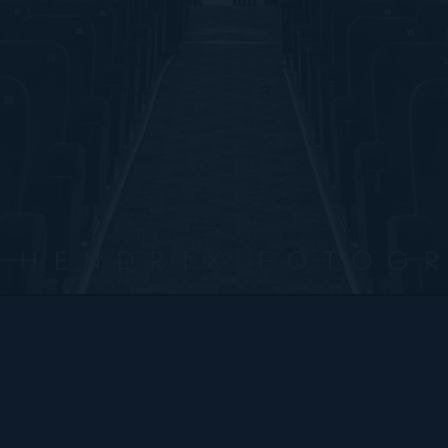
Bart Hendrix Fotografie
Almere, Nederland
KvK 87172100 btw-id NL004368839B54