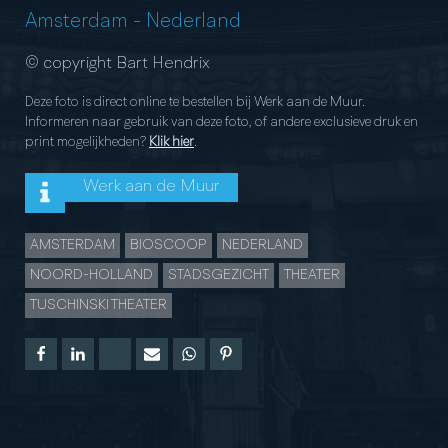
Amsterdam
-
Nederland
© copyright Bart Hendrix
Deze foto is direct online te bestellen bij Werk aan de Muur.
Informeren naar gebruik van deze foto, of andere exclusieve druk en
print mogelijkheden?
Klik hier
.
Werk aan de Muur
AMSTERDAM
BIOSCOOP
NEDERLAND
NOORD-HOLLAND
STADSGEZICHT
THEATER
TUSCHINSKI THEATER