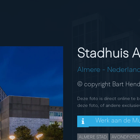
Stadhuis 
Almere
-
Nederlan
© copyright Bart Hend
Deze foto is direct online te 
deze foto, of andere exclusie
Werk aan de M
ALMERE STAD
AVONDFOTOG