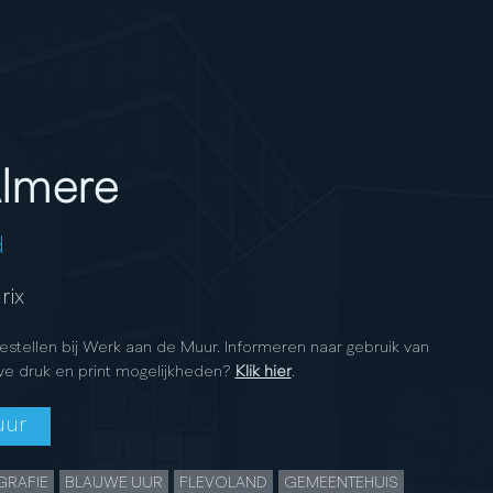
Almere
d
rix
bestellen bij Werk aan de Muur. Informeren naar gebruik van
ve druk en print mogelijkheden?
Klik hier
.
uur
RAFIE
BLAUWE UUR
FLEVOLAND
GEMEENTEHUIS