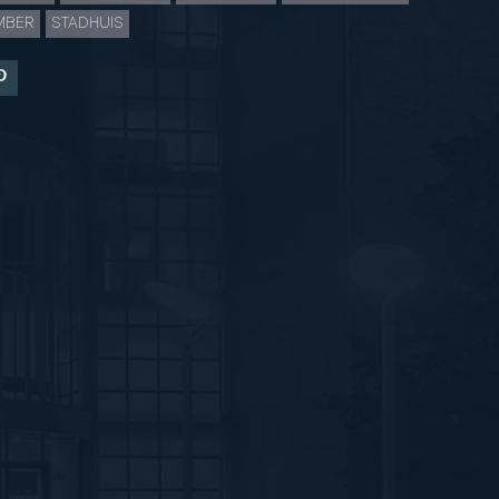
MBER
STADHUIS