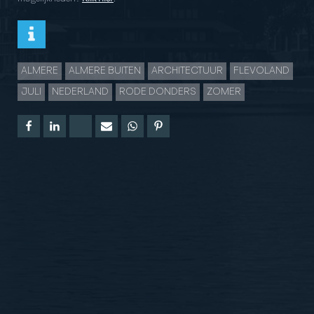
ALMERE
ALMERE BUITEN
ARCHITECTUUR
FLEVOLAND
JULI
NEDERLAND
RODE DONDERS
ZOMER