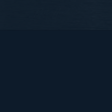
Bart Hendrix Fotografie
Almere, Nederland
KvK 87172100 btw-id NL004368839B54
Sitemap
BART
PORTFOLIO
CONTACT
HENDRIX