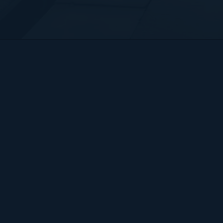
Bart Hendrix Fotografie
Almere, Nederland
KvK 87172100 btw-id NL004368839B54
Sitemap
BART
PORTFOLIO
CONTACT
HENDRIX
ALGEMENE VOORWAARDEN