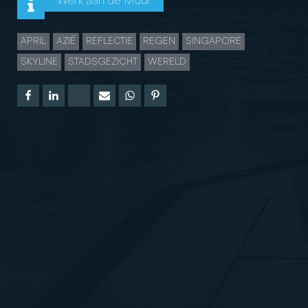
Werk aan de Muur
APRIL
AZIË
REFLECTIE
REGEN
SINGAPORE
SKYLINE
STADSGEZICHT
WERELD