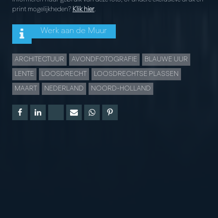
print mogelijkheden?
Klik hier
.
Werk aan de Muur
ARCHITECTUUR
AVONDFOTOGRAFIE
BLAUWE UUR
LENTE
LOOSDRECHT
LOOSDRECHTSE PLASSEN
MAART
NEDERLAND
NOORD-HOLLAND