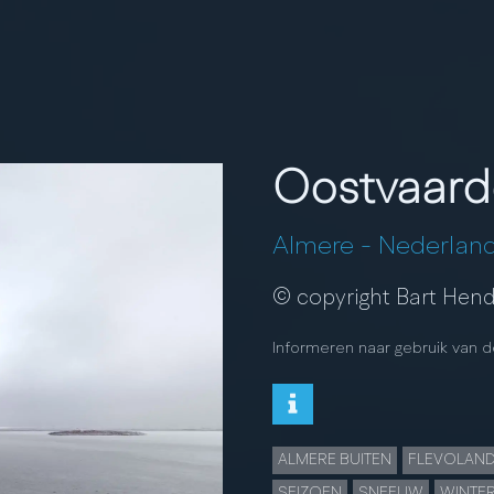
Oostvaard
Almere
-
Nederlan
© copyright Bart Hend
Informeren naar gebruik van d
ALMERE BUITEN
FLEVOLAN
SEIZOEN
SNEEUW
WINTE