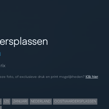
ersplassen
d
rix
eze foto, of exclusieve druk en print mogelijkheden?
Klik hier
.
D
IJS
JANUARI
NEDERLAND
OOSTVAARDERSPLASSEN
R