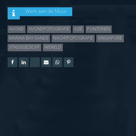
Werk aan de Muur
AVOND
AVONDFOTOGRAFIE
AZIË
FONTEINEN
MARINA BAY SANDS
NACHTFOTOGRAFIE
SINGAPORE
STADSGEZICHT
WERELD