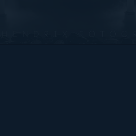
Bart Hendrix Fotografie
Almere, Nederland
KvK 87172100 btw-id NL004368839B54
Sitemap
BART
PORTFOLIO
CONTACT