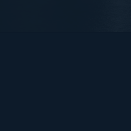
Bart Hendrix Fotografie
Almere, Nederland
KvK 87172100 btw-id NL004368839B54
Sitemap
BART
PORTFOLIO
CONTACT
HENDRIX
ALGEMENE VOORWAARDEN