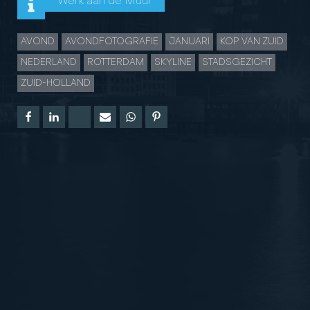
Werk aan de Muur
AVOND
AVONDFOTOGRAFIE
JANUARI
KOP VAN ZUID
NEDERLAND
ROTTERDAM
SKYLINE
STADSGEZICHT
ZUID-HOLLAND