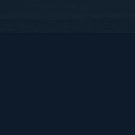
Bart Hendrix Fotografie
Almere, Nederland
KvK 87172100 btw-id NL004368839B54
Sitemap
BART
PORTFOLIO
CONTACT
HENDRIX
ALGEMENE VOORWAARDEN