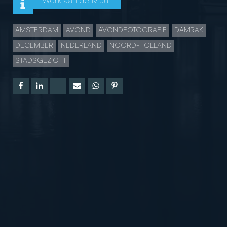
Werk aan de Muur
AMSTERDAM
AVOND
AVONDFOTOGRAFIE
DAMRAK
DECEMBER
NEDERLAND
NOORD-HOLLAND
STADSGEZICHT