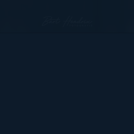
Bart Hendrix Fotografie
Almere, Nederland
KvK 87172100 btw-id NL004368839B54
Sitemap
BART
PORTFOLIO
CONTACT
HENDRIX
ALGEMENE VOORWAARDEN