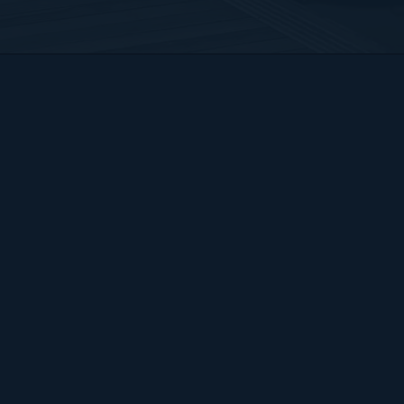
Bart Hendrix Fotografie
Almere, Nederland
KvK 87172100 btw-id NL004368839B54
Sitemap
BART
PORTFOLIO
CONTACT
HENDRIX
ALGEMENE VOORWAARDEN