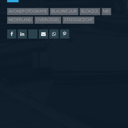
AVONDFOTOGRAFIE
BLAUWE UUR
BLOKZIJL
MEI
NEDERLAND
OVERIJSSEL
STADSGEZICHT