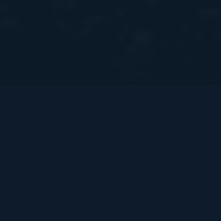
Bart Hendrix Fotografie
Almere, Nederland
KvK 87172100 btw-id NL004368839B54
Sitemap