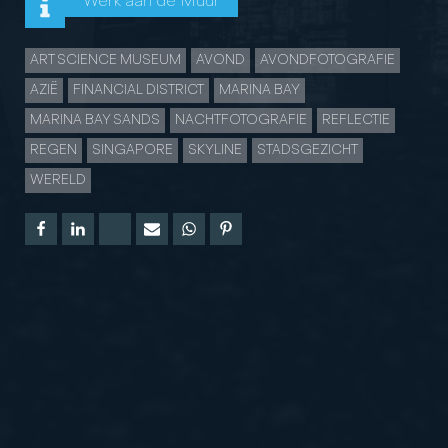
Werk aan de Muur
ART SCIENCE MUSEUM
AVOND
AVONDFOTOGRAFIE
AZIË
FINANCIAL DISTRICT
MARINA BAY
MARINA BAY SANDS
NACHTFOTOGRAFIE
REFLECTIE
REGEN
SINGAPORE
SKYLINE
STADSGEZICHT
WERELD