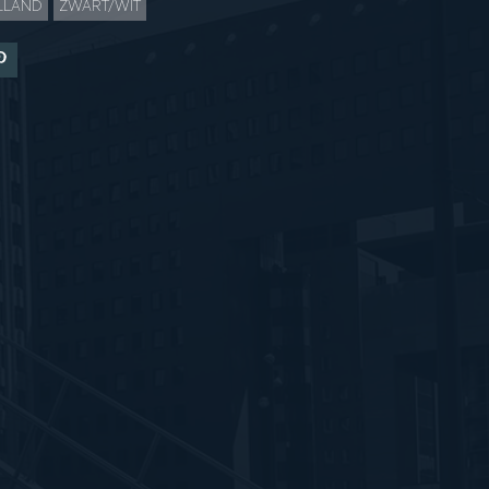
LLAND
ZWART/WIT