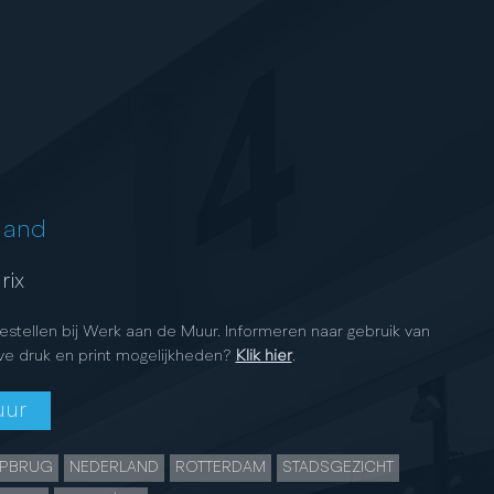
land
rix
bestellen bij Werk aan de Muur. Informeren naar gebruik van
ve druk en print mogelijkheden?
Klik hier
.
uur
PBRUG
NEDERLAND
ROTTERDAM
STADSGEZICHT